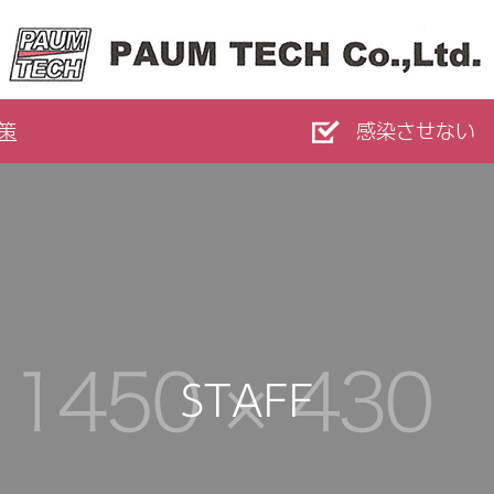
策
感染させない
STAFF