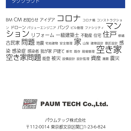
タグクラウド
コロナ
CM
BM
お知らせ
アイデア
コロナ禍
コンストラクショ
マン
ドローン
バンク
ン
バリューエンジニア
ビル管理
ファシリティ
ション
住戸
リフォーム
一級建築士
不動産
住宅
修繕
家
問題
古民家
感
地震
宅地建物
安全管理
山梨
建築設計
意匠設計
空き家
染
感染症
感染者
我が家
戸建て
新年
既存
現場管理
空き家問題
資産
被災
震災
能登
設備設計
設計監理
還暦
パウムテック株式会社
〒112-0014 東京都文京区関口1-23-6-824