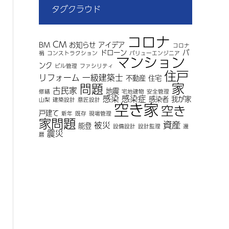
タグクラウド
コロナ
CM
BM
お知らせ
アイデア
コロナ
ドローン
バ
禍
コンストラクション
バリューエンジニア
マンション
ンク
ビル管理
ファシリティ
住戸
リフォーム
一級建築士
不動産
住宅
家
問題
古民家
地震
修繕
宅地建物
安全管理
感染
感染症
感染者
我が家
山梨
建築設計
意匠設計
空き家
空き
戸建て
新年
既存
現場管理
家問題
資産
被災
能登
設備設計
設計監理
還
震災
暦