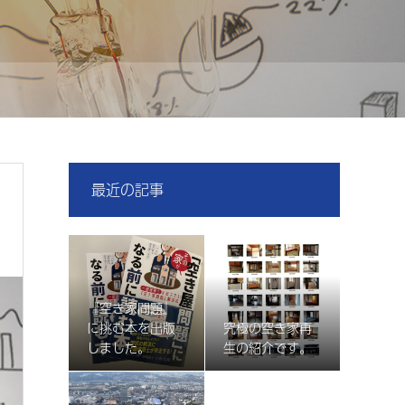
最近の記事
『空き家問題』
に挑む本を出版
究極の空き家再
しました。
生の紹介です。