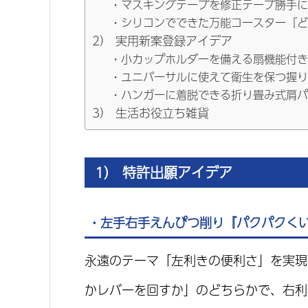
・マスキングテープを修正テープ勝手に
・シリコンでできた万能コースター『ど
2） 実用新案登録アイデア
・小カップホルダーを備える扇機能付き
・ユニバーサルに使えて衛生を保つ握り
・ハンガーに着脱できる折り畳み式肩パ
3） 生活お役立ち雑貨
1） 特許出願アイデア
・左手右手えんぴつ削り『パクパクく
永遠のテーマ「左利きの便利さ」を実現
かレバーを回すか」のどちらかで、右利