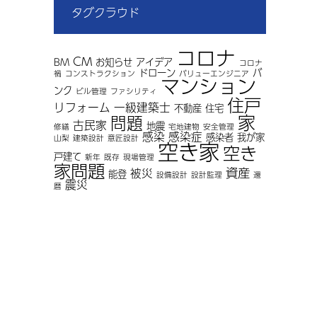
タグクラウド
コロナ
CM
BM
お知らせ
アイデア
コロナ
ドローン
バ
禍
コンストラクション
バリューエンジニア
マンション
ンク
ビル管理
ファシリティ
住戸
リフォーム
一級建築士
不動産
住宅
家
問題
古民家
地震
修繕
宅地建物
安全管理
感染
感染症
感染者
我が家
山梨
建築設計
意匠設計
空き家
空き
戸建て
新年
既存
現場管理
家問題
資産
被災
能登
設備設計
設計監理
還
震災
暦