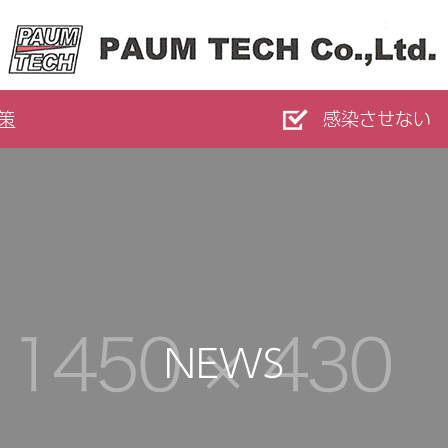
策
感染させない
NEWS