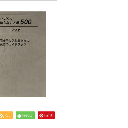
RSS
feedly
Pin it