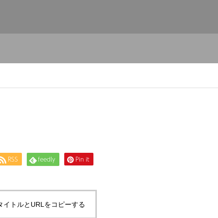
RSS
feedly
Pin it
タイトルとURLをコピーする