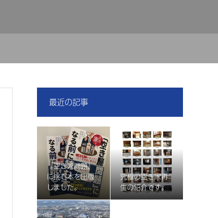
最近の記事
『空き家問題』
に挑む本を出版
究極の空き家再
しました。
生の紹介です。