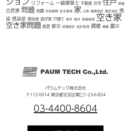
ション
住戸
リフォーム
一級建築士
不動産
住宅
修繕
家
問題
古民家
感
地震
宅地建物
安全管理
山梨
建築設計
意匠設計
空き家
染
感染症
感染者
我が家
戸建て
新年
既存
現場管理
空き家問題
資産
被災
震災
能登
設備設計
設計監理
還暦
パウムテック株式会社
〒112-0014 東京都文京区関口1-23-6-824
03-4400-8604