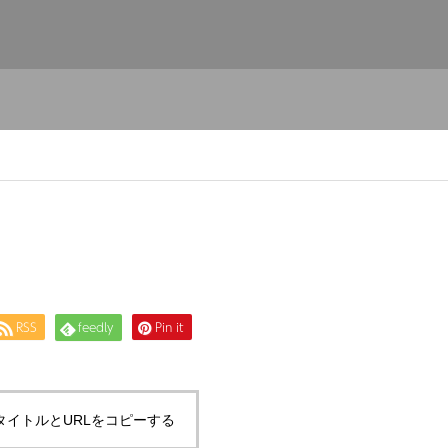
RSS
feedly
Pin it
タイトルとURLをコピーする