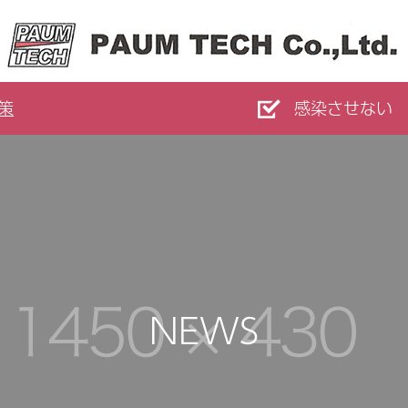
策
感染させない
NEWS