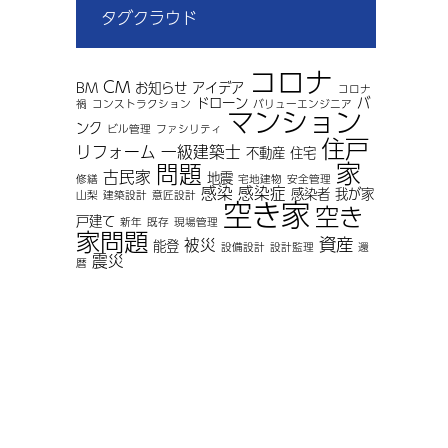
タグクラウド
コロナ
CM
BM
お知らせ
アイデア
コロナ
ドローン
バ
禍
コンストラクション
バリューエンジニア
マンション
ンク
ビル管理
ファシリティ
住戸
リフォーム
一級建築士
不動産
住宅
家
問題
古民家
地震
修繕
宅地建物
安全管理
感染
感染症
感染者
我が家
山梨
建築設計
意匠設計
空き家
空き
戸建て
新年
既存
現場管理
家問題
資産
被災
能登
設備設計
設計監理
還
震災
暦