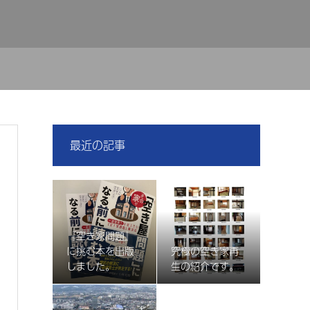
最近の記事
『空き家問題』
に挑む本を出版
究極の空き家再
しました。
生の紹介です。