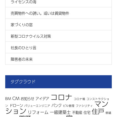
ライセンスの海
売買物件への誘い。或いは賃貸物件
家づくりの窓
新型コロナウイルス対策
社長のひとり言
障害者の未来
タグクラウド
コロナ
CM
BM
お知らせ
アイデア
コロナ禍
コンストラクショ
マン
ドローン
バンク
ン
バリューエンジニア
ビル管理
ファシリティ
ション
住戸
リフォーム
一級建築士
不動産
住宅
修繕