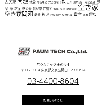
家
問題
古民家
感
地震
宅地建物
安全管理
山梨
建築設計
意匠設計
空き家
染
感染症
感染者
我が家
戸建て
新年
既存
現場管理
空き家問題
資産
被災
震災
能登
設備設計
設計監理
還暦
パウムテック株式会社
〒112-0014 東京都文京区関口1-23-6-824
03-4400-8604
お問い合わせ