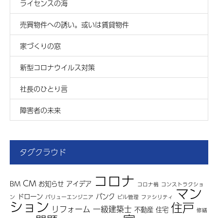
ライセンスの海
売買物件への誘い。或いは賃貸物件
家づくりの窓
新型コロナウイルス対策
社長のひとり言
障害者の未来
タグクラウド
コロナ
CM
BM
お知らせ
アイデア
コロナ禍
コンストラクショ
マン
ドローン
バンク
ン
バリューエンジニア
ビル管理
ファシリティ
ション
住戸
リフォーム
一級建築士
不動産
住宅
修繕