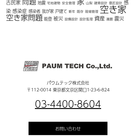
家
問題
古民家
感
地震
宅地建物
安全管理
山梨
建築設計
意匠設計
空き家
染
感染症
感染者
我が家
戸建て
新年
既存
現場管理
空き家問題
資産
被災
震災
能登
設備設計
設計監理
還暦
パウムテック株式会社
〒112-0014 東京都文京区関口1-23-6-824
03-4400-8604
お問い合わせ