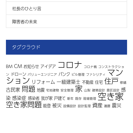
社長のひとり言
障害者の未来
タグクラウド
コロナ
CM
BM
お知らせ
アイデア
コロナ禍
コンストラクショ
マン
ドローン
バンク
ン
バリューエンジニア
ビル管理
ファシリティ
ション
住戸
リフォーム
一級建築士
不動産
住宅
修繕
家
問題
古民家
感
地震
宅地建物
安全管理
山梨
建築設計
意匠設計
空き家
染
感染症
感染者
我が家
戸建て
新年
既存
現場管理
空き家問題
資産
被災
震災
能登
設備設計
設計監理
還暦