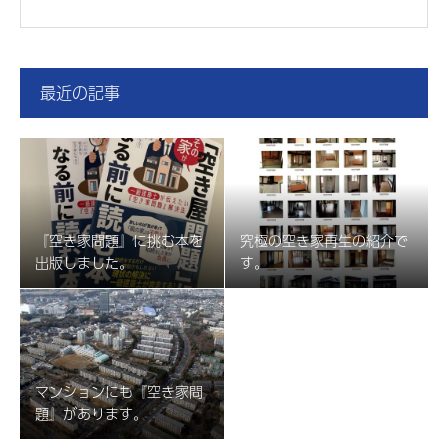
最近の記事
『空き家問題』に挑む本を
究極の空き家再生の紹介で
出版しました。
す。
マンションにも『空き家問
題』があります。