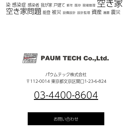
空き家
染
感染症
感染者
我が家
戸建て
新年
既存
現場管理
空き家問題
資産
被災
震災
能登
設備設計
設計監理
還暦
パウムテック株式会社
〒112-0014 東京都文京区関口1-23-6-824
03-4400-8604
お問い合わせ