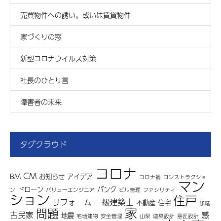
売買物件への誘い。或いは賃貸物件
家づくりの窓
新型コロナウイルス対策
社長のひとり言
障害者の未来
タグクラウド
コロナ
CM
BM
お知らせ
アイデア
コロナ禍
コンストラクショ
マン
ドローン
バンク
ン
バリューエンジニア
ビル管理
ファシリティ
ション
住戸
リフォーム
一級建築士
不動産
住宅
修繕
家
問題
古民家
感
地震
宅地建物
安全管理
山梨
建築設計
意匠設計