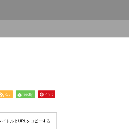
RSS
feedly
Pin it
タイトルとURLをコピーする