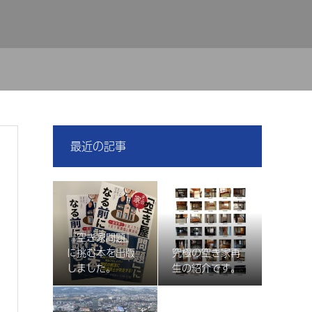
最近の記事
『空き家問題』
に挑む本を出版
究極の空き家再
しました。
生の紹介です。