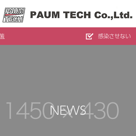
策
感染させない
NEWS