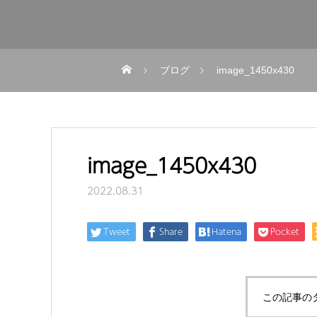
ブログ
image_1450x430
image_1450x430
2022.08.31
Tweet
Share
Hatena
Pocket
この記事の