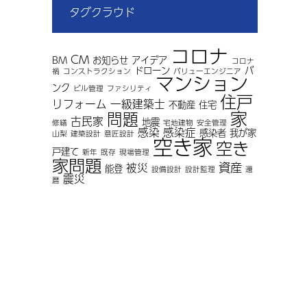
タグクラウド
コロナ
CM
BM
お知らせ
アイデア
コロナ
ドローン
バ
禍
コンストラクション
バリューエンジニア
マンション
ンク
ビル管理
ファシリティ
住戸
リフォーム
一級建築士
不動産
住宅
家
問題
古民家
地震
修繕
宅地建物
安全管理
感染
感染症
感染者
我が家
山梨
建築設計
意匠設計
空き家
空き
戸建て
新年
既存
現場管理
家問題
資産
被災
能登
設備設計
設計監理
還
震災
暦