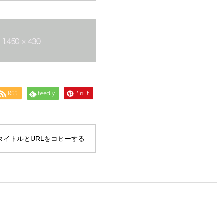
RSS
feedly
Pin it
タイトルとURLをコピーする