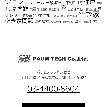
ション
住戸
リフォーム
一級建築士
不動産
住宅
修繕
家
問題
古民家
感
地震
宅地建物
安全管理
山梨
建築設計
意匠設計
空き家
染
感染症
感染者
我が家
戸建て
新年
既存
現場管理
空き家問題
資産
被災
震災
能登
設備設計
設計監理
還暦
パウムテック株式会社
〒112-0014 東京都文京区関口1-23-6-824
03-4400-8604