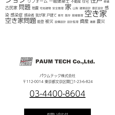
住戸
リフォーム
一級建築士
不動産
住宅
修繕
家
問題
古民家
感
地震
宅地建物
安全管理
山梨
建築設計
意匠設計
空き家
染
感染症
感染者
我が家
戸建て
新年
既存
現場管理
空き家問題
資産
被災
震災
能登
設備設計
設計監理
還暦
パウムテック株式会社
〒112-0014 東京都文京区関口1-23-6-824
03-4400-8604
お問い合わせ