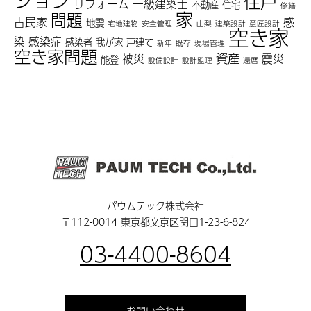
ション
住戸
リフォーム
一級建築士
不動産
住宅
修繕
家
問題
古民家
感
地震
宅地建物
安全管理
山梨
建築設計
意匠設計
空き家
染
感染症
感染者
我が家
戸建て
新年
既存
現場管理
空き家問題
資産
被災
震災
能登
設備設計
設計監理
還暦
パウムテック株式会社
〒112-0014 東京都文京区関口1-23-6-824
03-4400-8604
お問い合わせ