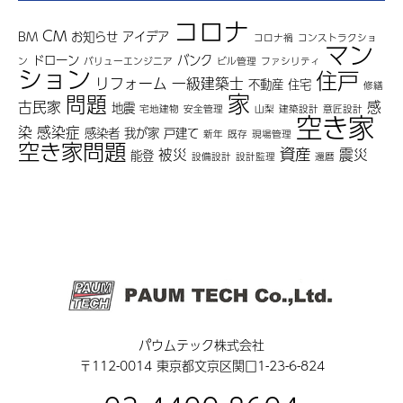
コロナ
CM
BM
お知らせ
アイデア
コロナ禍
コンストラクショ
マン
ドローン
バンク
ン
バリューエンジニア
ビル管理
ファシリティ
ション
住戸
リフォーム
一級建築士
不動産
住宅
修繕
家
問題
古民家
感
地震
宅地建物
安全管理
山梨
建築設計
意匠設計
空き家
染
感染症
感染者
我が家
戸建て
新年
既存
現場管理
空き家問題
資産
被災
震災
能登
設備設計
設計監理
還暦
パウムテック株式会社
〒112-0014 東京都文京区関口1-23-6-824