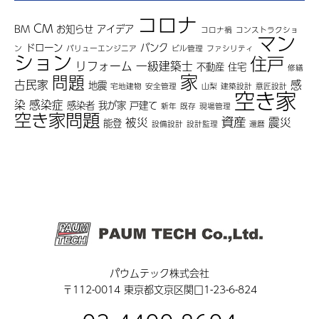
コロナ
CM
BM
お知らせ
アイデア
コロナ禍
コンストラクショ
マン
ドローン
バンク
ン
バリューエンジニア
ビル管理
ファシリティ
ション
住戸
リフォーム
一級建築士
不動産
住宅
修繕
家
問題
古民家
感
地震
宅地建物
安全管理
山梨
建築設計
意匠設計
空き家
染
感染症
感染者
我が家
戸建て
新年
既存
現場管理
空き家問題
資産
被災
震災
能登
設備設計
設計監理
還暦
パウムテック株式会社
〒112-0014 東京都文京区関口1-23-6-824