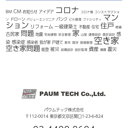
コロナ
CM
BM
お知らせ
アイデア
コロナ禍
コンストラクショ
マン
ドローン
バンク
ン
バリューエンジニア
ビル管理
ファシリティ
ション
住戸
リフォーム
一級建築士
不動産
住宅
修繕
家
問題
古民家
感
地震
宅地建物
安全管理
山梨
建築設計
意匠設計
空き家
染
感染症
感染者
我が家
戸建て
新年
既存
現場管理
空き家問題
資産
被災
震災
能登
設備設計
設計監理
還暦
パウムテック株式会社
〒112-0014 東京都文京区関口1-23-6-824