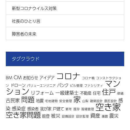
新型コロナウイルス対策
社長のひとり言
障害者の未来
タグクラウド
コロナ
CM
BM
お知らせ
アイデア
コロナ禍
コンストラクショ
マン
ドローン
バンク
ン
バリューエンジニア
ビル管理
ファシリティ
ション
住戸
リフォーム
一級建築士
不動産
住宅
修繕
家
問題
古民家
感
地震
宅地建物
安全管理
山梨
建築設計
意匠設計
空き家
染
感染症
感染者
我が家
戸建て
新年
既存
現場管理
空き家問題
資産
被災
震災
能登
設備設計
設計監理
還暦