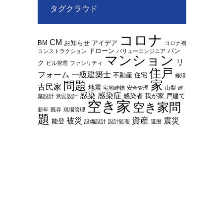
タグクラウド
コロナ
CM
BM
お知らせ
アイデア
コロナ禍
ドローン
バン
コンストラクション
バリューエンジニア
マンション
リ
ク
ビル管理
ファシリティ
住戸
フォーム
一級建築士
不動産
住宅
修繕
家
問題
古民家
地震
宅地建物
安全管理
山梨
建
感染
感染症
感染者
我が家
戸建て
築設計
意匠設計
空き家
空き家問
新年
既存
現場管理
題
資産
被災
震災
能登
設備設計
設計監理
還暦