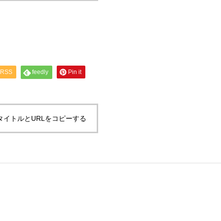
RSS
feedly
Pin it
タイトルとURLをコピーする