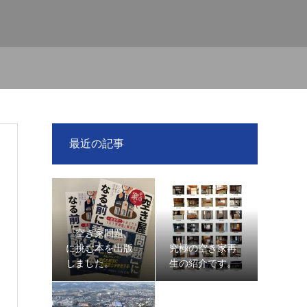
最近の記事
『空き家問題』
に挑む本を出版
究極の空き家再
しました。
生の紹介です。