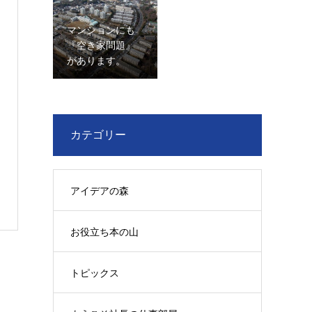
マンションにも
『空き家問題』
があります。
カテゴリー
アイデアの森
お役立ち本の山
トピックス