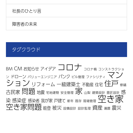
社長のひとり言
障害者の未来
タグクラウド
コロナ
CM
BM
お知らせ
アイデア
コロナ禍
コンストラクショ
マン
ドローン
バンク
ン
バリューエンジニア
ビル管理
ファシリティ
ション
住戸
リフォーム
一級建築士
不動産
住宅
修繕
家
問題
古民家
感
地震
宅地建物
安全管理
山梨
建築設計
意匠設計
空き家
染
感染症
感染者
我が家
戸建て
新年
既存
現場管理
空き家問題
資産
被災
震災
能登
設備設計
設計監理
還暦