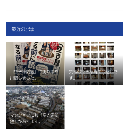
最近の記事
『空き家問題』に挑む本を
究極の空き家再生の紹介で
出版しました。
す。
マンションにも『空き家問
題』があります。