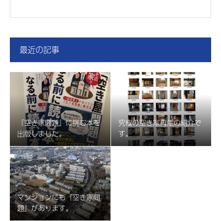
最近の記事
『空き家問題』に挑む本を
究極の空き家再生の紹介で
出版しました。
す。
マンションにも『空き家問
題』があります。