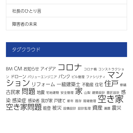
社長のひとり言
障害者の未来
タグクラウド
コロナ
CM
BM
お知らせ
アイデア
コロナ禍
コンストラクショ
マン
ドローン
バンク
ン
バリューエンジニア
ビル管理
ファシリティ
ション
住戸
リフォーム
一級建築士
不動産
住宅
修繕
家
問題
古民家
感
地震
宅地建物
安全管理
山梨
建築設計
意匠設計
空き家
染
感染症
感染者
我が家
戸建て
新年
既存
現場管理
空き家問題
資産
被災
震災
能登
設備設計
設計監理
還暦