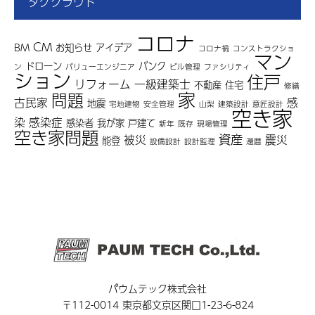
タグクラウド
コロナ
CM
BM
お知らせ
アイデア
コロナ禍
コンストラクショ
マン
ドローン
バンク
ン
バリューエンジニア
ビル管理
ファシリティ
ション
住戸
リフォーム
一級建築士
不動産
住宅
修繕
家
問題
古民家
感
地震
宅地建物
安全管理
山梨
建築設計
意匠設計
空き家
染
感染症
感染者
我が家
戸建て
新年
既存
現場管理
空き家問題
資産
被災
震災
能登
設備設計
設計監理
還暦
パウムテック株式会社
〒112-0014 東京都文京区関口1-23-6-824