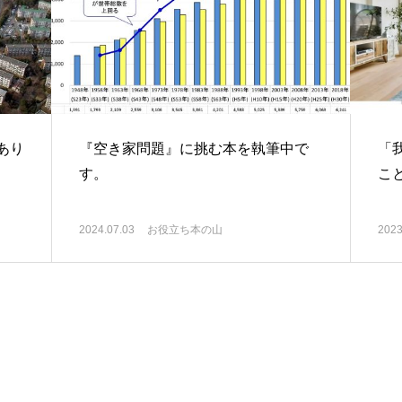
あり
『空き家問題』に挑む本を執筆中で
「
す。
こと
2024.07.03
お役立ち本の山
2023