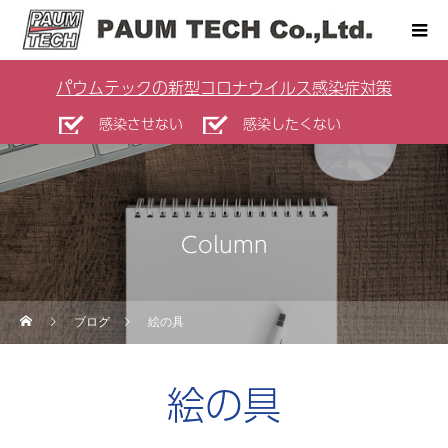
パウムテックの新型コロナウイルス感染症対策
感染させない
感染したくない
Column
ブログ
絵の具
絵の具