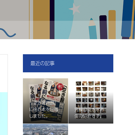
最近の記事
『空き家問題』
に挑む本を出版
究極の空き家再
しました。
生の紹介です。