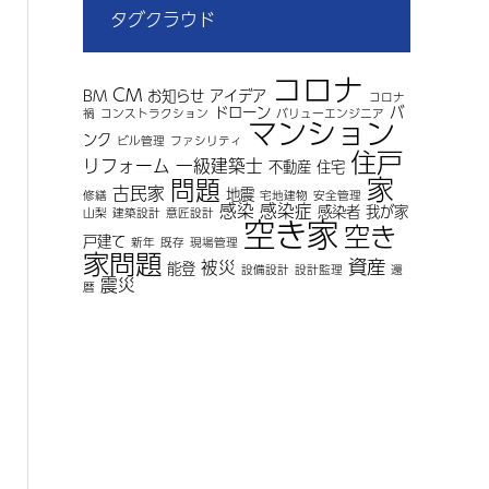
タグクラウド
コロナ
CM
BM
お知らせ
アイデア
コロナ
ドローン
バ
禍
コンストラクション
バリューエンジニア
マンション
ンク
ビル管理
ファシリティ
住戸
リフォーム
一級建築士
不動産
住宅
家
問題
古民家
地震
修繕
宅地建物
安全管理
感染
感染症
感染者
我が家
山梨
建築設計
意匠設計
空き家
空き
戸建て
新年
既存
現場管理
家問題
資産
被災
能登
設備設計
設計監理
還
震災
暦