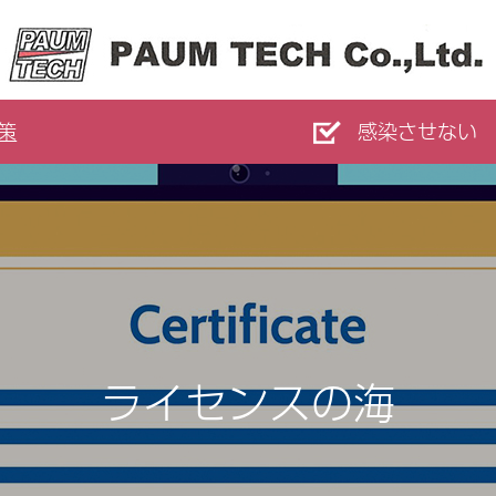
策
感染させない
ライセンスの海