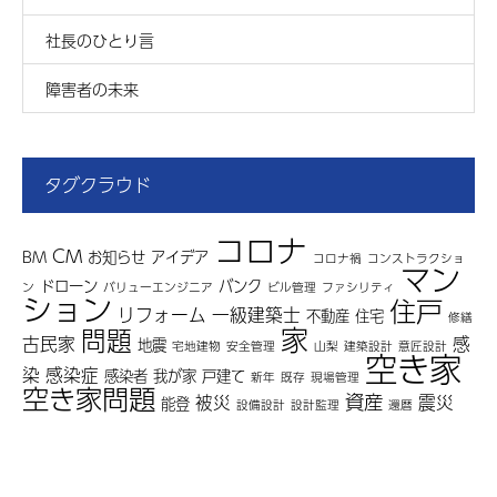
社長のひとり言
障害者の未来
タグクラウド
コロナ
CM
BM
お知らせ
アイデア
コロナ禍
コンストラクショ
マン
ドローン
バンク
ン
バリューエンジニア
ビル管理
ファシリティ
ション
住戸
リフォーム
一級建築士
不動産
住宅
修繕
家
問題
古民家
感
地震
宅地建物
安全管理
山梨
建築設計
意匠設計
空き家
染
感染症
感染者
我が家
戸建て
新年
既存
現場管理
空き家問題
資産
被災
震災
能登
設備設計
設計監理
還暦