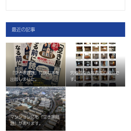
最近の記事
『空き家問題』に挑む本を
究極の空き家再生の紹介で
出版しました。
す。
マンションにも『空き家問
題』があります。