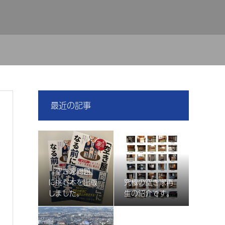
最近の記事
『空き家問題』
に挑む本を出版
究極の空き家再
しました。
生の紹介です。