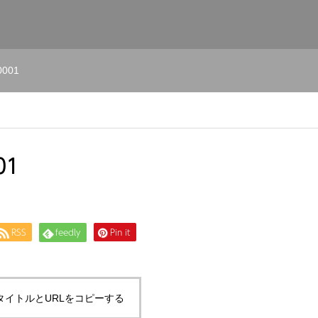
001
01
RSS
feedly
Pin it
タイトルとURLをコピーする