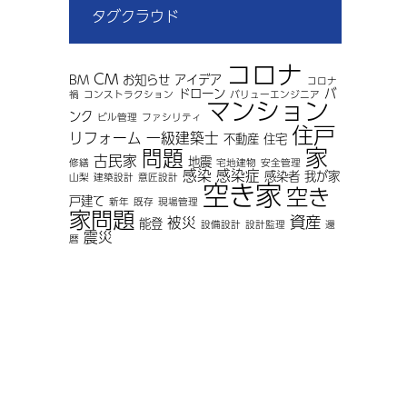
タグクラウド
コロナ
CM
BM
お知らせ
アイデア
コロナ
ドローン
バ
禍
コンストラクション
バリューエンジニア
マンション
ンク
ビル管理
ファシリティ
住戸
リフォーム
一級建築士
不動産
住宅
家
問題
古民家
地震
修繕
宅地建物
安全管理
感染
感染症
感染者
我が家
山梨
建築設計
意匠設計
空き家
空き
戸建て
新年
既存
現場管理
家問題
資産
被災
能登
設備設計
設計監理
還
震災
暦