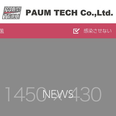
策
感染させない
NEWS