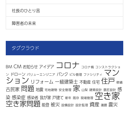
社長のひとり言
障害者の未来
タグクラウド
コロナ
CM
BM
お知らせ
アイデア
コロナ禍
コンストラクショ
マン
ドローン
バンク
ン
バリューエンジニア
ビル管理
ファシリティ
ション
住戸
リフォーム
一級建築士
不動産
住宅
修繕
家
問題
古民家
感
地震
宅地建物
安全管理
山梨
建築設計
意匠設計
空き家
染
感染症
感染者
我が家
戸建て
新年
既存
現場管理
空き家問題
資産
被災
震災
能登
設備設計
設計監理
還暦