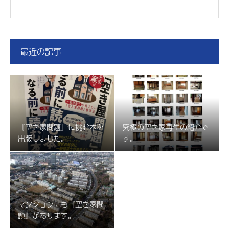
最近の記事
『空き家問題』に挑む本を
究極の空き家再生の紹介で
出版しました。
す。
マンションにも『空き家問
題』があります。