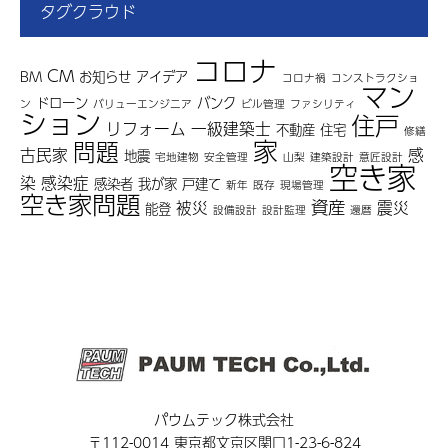
タグクラウド
コロナ
CM
BM
お知らせ
アイデア
コロナ禍
コンストラクショ
マン
ドローン
バンク
ン
バリューエンジニア
ビル管理
ファシリティ
ション
住戸
リフォーム
一級建築士
不動産
住宅
修繕
家
問題
古民家
感
地震
宅地建物
安全管理
山梨
建築設計
意匠設計
空き家
染
感染症
感染者
我が家
戸建て
新年
既存
現場管理
空き家問題
資産
被災
震災
能登
設備設計
設計監理
還暦
パウムテック株式会社
〒112-0014 東京都文京区関口1-23-6-824