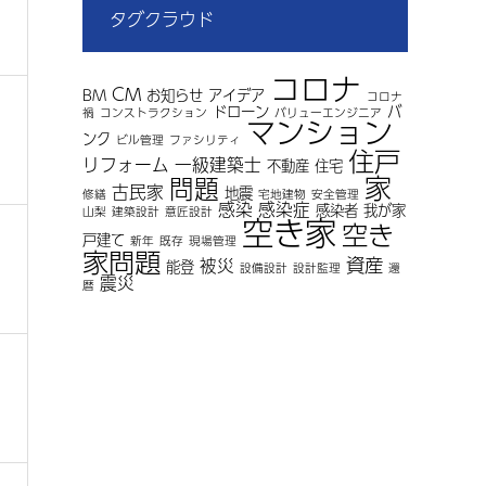
タグクラウド
コロナ
CM
BM
お知らせ
アイデア
コロナ
ドローン
バ
禍
コンストラクション
バリューエンジニア
マンション
ンク
ビル管理
ファシリティ
住戸
リフォーム
一級建築士
不動産
住宅
家
問題
古民家
地震
修繕
宅地建物
安全管理
感染
感染症
感染者
我が家
山梨
建築設計
意匠設計
空き家
空き
戸建て
新年
既存
現場管理
家問題
資産
被災
能登
設備設計
設計監理
還
震災
暦