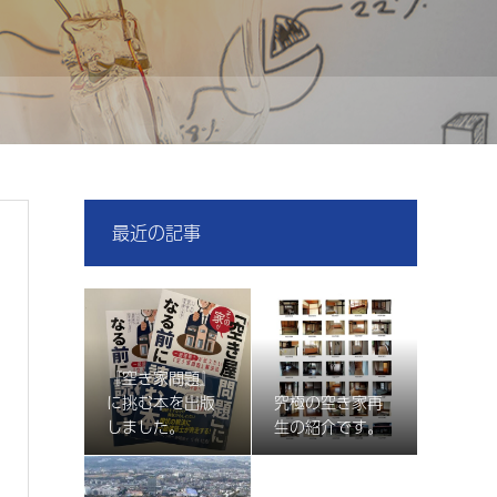
最近の記事
『空き家問題』
に挑む本を出版
究極の空き家再
しました。
生の紹介です。