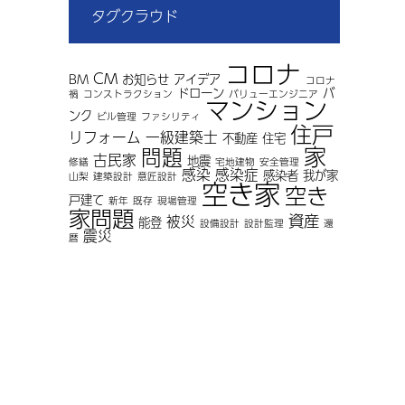
タグクラウド
コロナ
CM
BM
お知らせ
アイデア
コロナ
ドローン
バ
禍
コンストラクション
バリューエンジニア
マンション
ンク
ビル管理
ファシリティ
住戸
リフォーム
一級建築士
不動産
住宅
家
問題
古民家
地震
修繕
宅地建物
安全管理
感染
感染症
感染者
我が家
山梨
建築設計
意匠設計
空き家
空き
戸建て
新年
既存
現場管理
家問題
資産
被災
能登
設備設計
設計監理
還
震災
暦