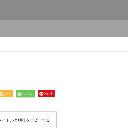
RSS
feedly
Pin it
タイトルとURLをコピーする