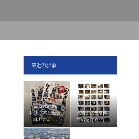
最近の記事
『空き家問題』
に挑む本を出版
究極の空き家再
しました。
生の紹介です。