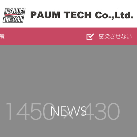
策
感染させない
NEWS