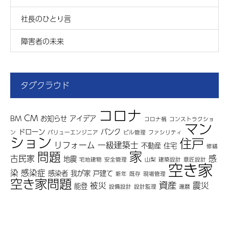
社長のひとり言
障害者の未来
タグクラウド
コロナ
CM
BM
お知らせ
アイデア
コロナ禍
コンストラクショ
マン
ドローン
バンク
ン
バリューエンジニア
ビル管理
ファシリティ
ション
住戸
リフォーム
一級建築士
不動産
住宅
修繕
家
問題
古民家
感
地震
宅地建物
安全管理
山梨
建築設計
意匠設計
空き家
染
感染症
感染者
我が家
戸建て
新年
既存
現場管理
空き家問題
資産
被災
震災
能登
設備設計
設計監理
還暦