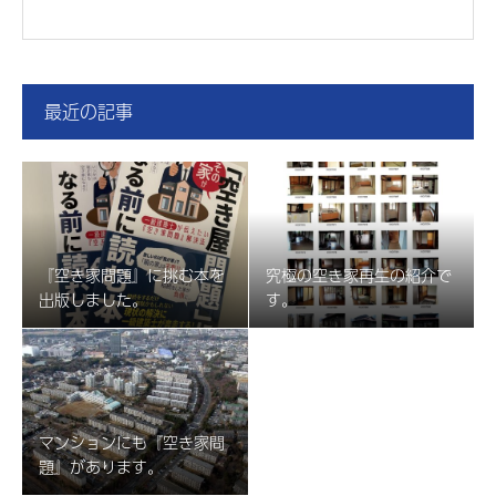
最近の記事
『空き家問題』に挑む本を
究極の空き家再生の紹介で
出版しました。
す。
マンションにも『空き家問
題』があります。