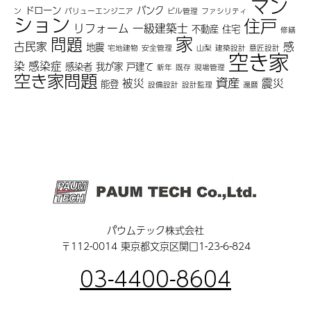
マン
ドローン
バンク
ン
バリューエンジニア
ビル管理
ファシリティ
ション
住戸
リフォーム
一級建築士
不動産
住宅
修繕
家
問題
古民家
感
地震
宅地建物
安全管理
山梨
建築設計
意匠設計
空き家
染
感染症
感染者
我が家
戸建て
新年
既存
現場管理
空き家問題
資産
被災
震災
能登
設備設計
設計監理
還暦
パウムテック株式会社
〒112-0014 東京都文京区関口1-23-6-824
03-4400-8604