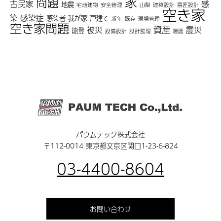
家
問題
古民家
感
地震
宅地建物
安全管理
山梨
建築設計
意匠設計
空き家
染
感染症
感染者
我が家
戸建て
新年
既存
現場管理
空き家問題
資産
被災
震災
能登
設備設計
設計監理
還暦
パウムテック株式会社
〒112-0014 東京都文京区関口1-23-6-824
03-4400-8604
お問い合わせ