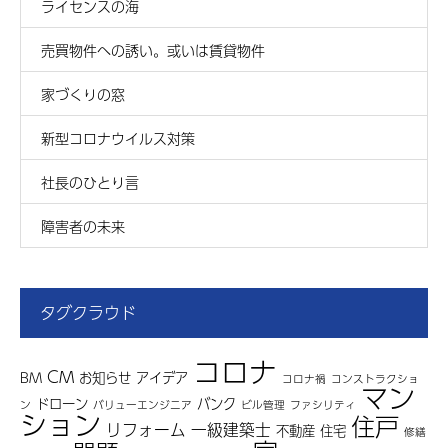
ライセンスの海
売買物件への誘い。或いは賃貸物件
家づくりの窓
新型コロナウイルス対策
社長のひとり言
障害者の未来
タグクラウド
コロナ
CM
BM
お知らせ
アイデア
コロナ禍
コンストラクショ
マン
ドローン
バンク
ン
バリューエンジニア
ビル管理
ファシリティ
ション
住戸
リフォーム
一級建築士
不動産
住宅
修繕