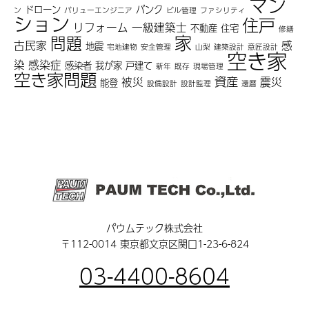
マン
ドローン
バンク
ン
バリューエンジニア
ビル管理
ファシリティ
ション
住戸
リフォーム
一級建築士
不動産
住宅
修繕
家
問題
古民家
感
地震
宅地建物
安全管理
山梨
建築設計
意匠設計
空き家
染
感染症
感染者
我が家
戸建て
新年
既存
現場管理
空き家問題
資産
被災
震災
能登
設備設計
設計監理
還暦
パウムテック株式会社
〒112-0014 東京都文京区関口1-23-6-824
03-4400-8604