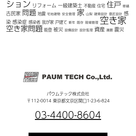
ション
住戸
リフォーム
一級建築士
不動産
住宅
修繕
家
問題
古民家
感
地震
宅地建物
安全管理
山梨
建築設計
意匠設計
空き家
染
感染症
感染者
我が家
戸建て
新年
既存
現場管理
空き家問題
資産
被災
震災
能登
設備設計
設計監理
還暦
パウムテック株式会社
〒112-0014 東京都文京区関口1-23-6-824
03-4400-8604