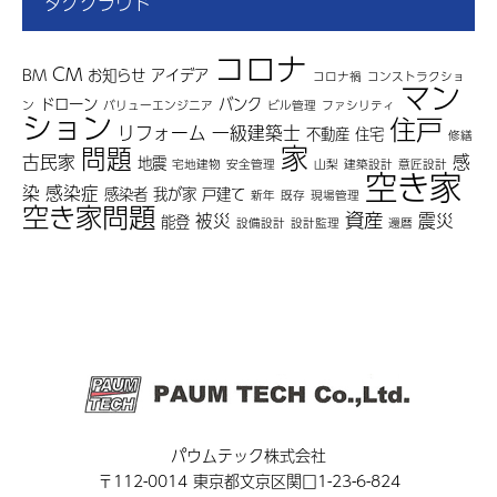
タグクラウド
コロナ
CM
BM
お知らせ
アイデア
コロナ禍
コンストラクショ
マン
ドローン
バンク
ン
バリューエンジニア
ビル管理
ファシリティ
ション
住戸
リフォーム
一級建築士
不動産
住宅
修繕
家
問題
古民家
感
地震
宅地建物
安全管理
山梨
建築設計
意匠設計
空き家
染
感染症
感染者
我が家
戸建て
新年
既存
現場管理
空き家問題
資産
被災
震災
能登
設備設計
設計監理
還暦
パウムテック株式会社
〒112-0014 東京都文京区関口1-23-6-824