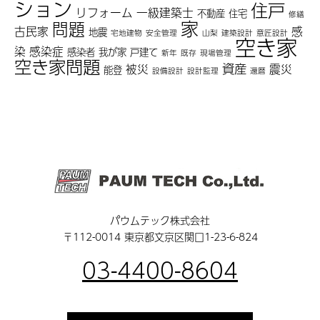
ション
住戸
リフォーム
一級建築士
不動産
住宅
修繕
家
問題
古民家
感
地震
宅地建物
安全管理
山梨
建築設計
意匠設計
空き家
染
感染症
感染者
我が家
戸建て
新年
既存
現場管理
空き家問題
資産
被災
震災
能登
設備設計
設計監理
還暦
パウムテック株式会社
〒112-0014 東京都文京区関口1-23-6-824
03-4400-8604