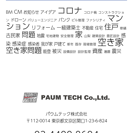
コロナ
CM
BM
お知らせ
アイデア
コロナ禍
コンストラクショ
マン
ドローン
バンク
ン
バリューエンジニア
ビル管理
ファシリティ
ション
住戸
リフォーム
一級建築士
不動産
住宅
修繕
家
問題
古民家
感
地震
宅地建物
安全管理
山梨
建築設計
意匠設計
空き家
染
感染症
感染者
我が家
戸建て
新年
既存
現場管理
空き家問題
資産
被災
震災
能登
設備設計
設計監理
還暦
パウムテック株式会社
〒112-0014 東京都文京区関口1-23-6-824