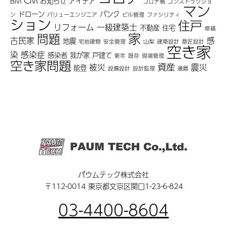
CM
BM
お知らせ
アイデア
コロナ禍
コンストラクショ
マン
ドローン
バンク
ン
バリューエンジニア
ビル管理
ファシリティ
ション
住戸
リフォーム
一級建築士
不動産
住宅
修繕
家
問題
古民家
感
地震
宅地建物
安全管理
山梨
建築設計
意匠設計
空き家
染
感染症
感染者
我が家
戸建て
新年
既存
現場管理
空き家問題
資産
被災
震災
能登
設備設計
設計監理
還暦
パウムテック株式会社
〒112-0014 東京都文京区関口1-23-6-824
03-4400-8604