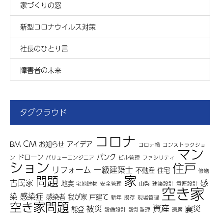
家づくりの窓
新型コロナウイルス対策
社長のひとり言
障害者の未来
タグクラウド
コロナ
CM
BM
お知らせ
アイデア
コロナ禍
コンストラクショ
マン
ドローン
バンク
ン
バリューエンジニア
ビル管理
ファシリティ
ション
住戸
リフォーム
一級建築士
不動産
住宅
修繕
家
問題
古民家
感
地震
宅地建物
安全管理
山梨
建築設計
意匠設計
空き家
染
感染症
感染者
我が家
戸建て
新年
既存
現場管理
空き家問題
資産
被災
震災
能登
設備設計
設計監理
還暦