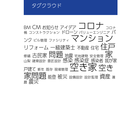
タグクラウド
コロナ
CM
BM
お知らせ
アイデア
コロナ
ドローン
バ
禍
コンストラクション
バリューエンジニア
マンション
ンク
ビル管理
ファシリティ
住戸
リフォーム
一級建築士
不動産
住宅
家
問題
古民家
地震
修繕
宅地建物
安全管理
感染
感染症
感染者
我が家
山梨
建築設計
意匠設計
空き家
空き
戸建て
新年
既存
現場管理
家問題
資産
被災
能登
設備設計
設計監理
還
震災
暦