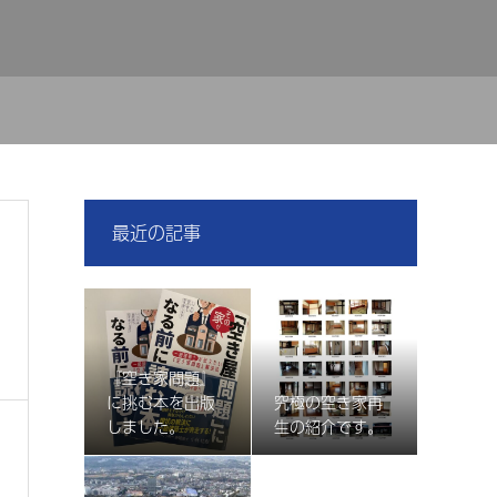
最近の記事
『空き家問題』
に挑む本を出版
究極の空き家再
しました。
生の紹介です。