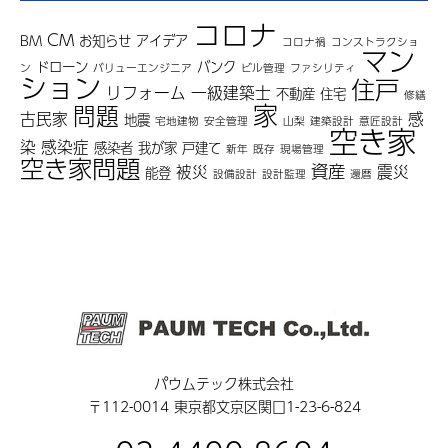
コロナ
CM
BM
お知らせ
アイデア
コロナ禍
コンストラクショ
マン
ドローン
バンク
ン
バリューエンジニア
ビル管理
ファシリティ
ション
住戸
リフォーム
一級建築士
不動産
住宅
修繕
家
問題
古民家
感
地震
宅地建物
安全管理
山梨
建築設計
意匠設計
空き家
染
感染症
感染者
我が家
戸建て
新年
既存
現場管理
空き家問題
資産
被災
震災
能登
設備設計
設計監理
還暦
パウムテック株式会社
〒112-0014 東京都文京区関口1-23-6-824