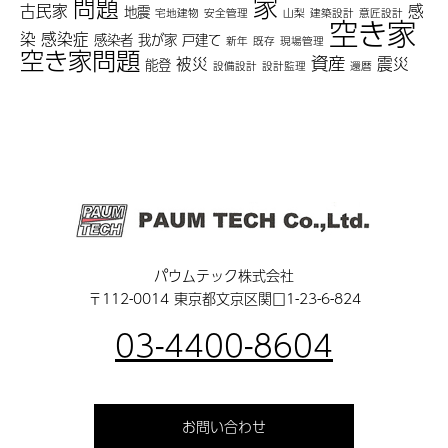
家
問題
古民家
感
地震
宅地建物
安全管理
山梨
建築設計
意匠設計
空き家
染
感染症
感染者
我が家
戸建て
新年
既存
現場管理
空き家問題
資産
被災
震災
能登
設備設計
設計監理
還暦
パウムテック株式会社
〒112-0014 東京都文京区関口1-23-6-824
03-4400-8604
お問い合わせ